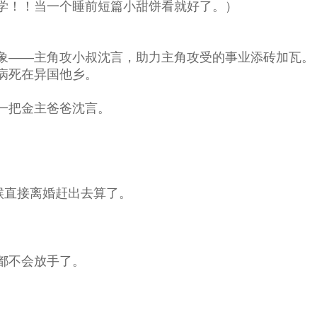
！！当一个睡前短篇小甜饼看就好了。）
——主角攻小叔沈言，助力主角攻受的事业添砖加瓦。
病死在异国他乡。
一把金主爸爸沈言。
候直接离婚赶出去算了。
都不会放手了。