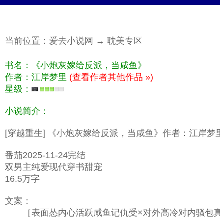
当前位置：
爱去小说网
→
耽美专区
书名：《小炮灰嫁给反派，当咸鱼》
作者：江岸梦里
(查看作者其他作品 »)
星级：
小说简介：
[穿越重生] 《小炮灰嫁给反派，当咸鱼》作者：江岸梦
番茄2025-11-24完结
双男主纯爱现代穿书甜宠
16.5万字
文案：
［表面怂内心活跃咸鱼记仇受×对外高冷对内骚包