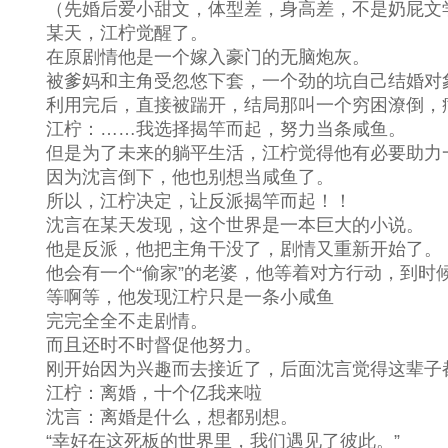
（先婚后爱小甜文，体型差，身高差，不是奶屁文学
某天，江柠觉醒了。
在原剧情他是一个嫁入豪门的无脑炮灰。
被爹妈和主角受忽悠下套，一个劲的坑自己结婚对象
利用完后，直接被踹开，结局那叫一个穷困潦倒，
江柠：……我选择揭竿而起，努力当条咸鱼。
但是为了未来的躺平生活，江柠觉得他有必要助力
因为沈言倒下，他也别想当咸鱼了。
所以，江柠决定，让反派揭竿而起！！
沈言在某天发现，这个世界是一本巨大的小说。
他是反派，他把主角干没了，剧情又重新开始了。
他会有一个“偷家”的老婆，他等着对方行动，到时
等啊等，他发现江柠只是一条小咸鱼
完完全全不走剧情。
而且还时不时督促他努力。
刚开始因为兴趣而去接近了，后面沈言觉得这辈子
江柠：离婚，十个亿我来啦
沈言：离婚是什么，想都别想。
“幸好在这死板的世界里，我们遇见了彼此。”