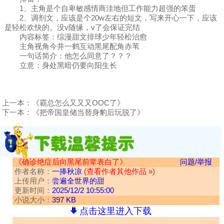
1、主角是个自卑敏感情商洼地但工作能力超强的笨蛋
2、调剂文，应该是个20w左右的短文，写来开心一下，应该
是轻松欢快的。没v随缘，v了会保证完结
内容标签：综漫甜文排球少年轻松治愈
主角视角今井一鹤互动黑尾配角赤苇
一句话简介：他怎么同意了？？？
立意：身处黑暗仍要向阳生长
上一本：
《霸总怎么又又又OOC了》
下一本：
《把帝国皇储当替身豹后玩脱了》
《确诊绝症后向黑尾前辈表白了》
问题/举报
作者名称：
一捧秋凉
(查看作者其他作品 »)
上传用户：
尝遍全世界的甜
更新时间：
2025/12/2 10:55:00
小说大小：
397 KB
点击这里进入下载