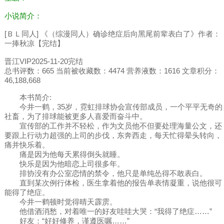
小说简介：
[ＢＬ同人] 《（综漫同人）确诊绝症后向黑尾前辈表白了》作者：
一捧秋凉【完结】
晋江VIP2025-11-20完结
总书评数：665 当前被收藏数：4474 营养液数：1616 文章积分：
46,188,668
本书简介:
今井一鹤，35岁，霓虹排球协会宣传部成员，一个平平无奇的
社畜，为了排球能被更多人喜爱而奋斗中。
宣传部的工作并不轻松，作为文员他不但要处理海量公文，还
要跟上行动力超强的上司的步伐，东奔西走，每天忙得晕头转向，
痛并快乐着。
痛是因为他每天累得倒头就睡。
快乐是因为他暗恋上司很多年。
排协没有办公室恋情的禁令，他只是单纯怂得不敢表白。
直到某次例行体检，医生拿着他的报告单表情凝重，说他很可
能得了绝症。
今井一鹤顿时觉得晴天霹雳。
他借酒消愁，对着唯一的好友哇哇大哭：“我得了绝症……”
好友：“好好修养，谨遵医嘱……”