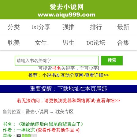
分类
txt分享
强推
排行
最新
耽美
女生
男生
txt论坛
合集
可搜索
书名
关键字，宁可少字!
推荐：小说书友互动分享网-查看详细>>
重要提醒：下载地址在本页尾部
若无法访问，请更换浏览器和网络再试-查看详细>>
当前位置：
爱去小说网
→
耽美专区
书名：《确诊绝症后向黑尾前辈表白了》
作者：一捧秋凉
(查看作者其他作品 »)
星级：