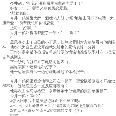
今井鹤：“可我还没和黑尾前辈谈恋爱！！”
好友：“……”哪里来的顶级恋爱脑。
“那就表白。”
今井一鹤酩酊大醉，酒壮怂人胆，“啪”地给上司打了电话，大
胆示爱：“前辈我想和你谈恋爱！”
上司：“好啊。”
今井一鹤吓得酒都醒了一半：“……啊？”
*
黑尾喜欢上了自己的小下属，但每次看到对方恭敬看向他的眼
神，他都想为自己还没开始就先结束的爱情哀悼一分钟。
工作失误拿错体检报告单的时候他懊恼地准备联系对方，把报
告单换回去。
下一秒对方就打来了电话向他表白。
黑尾震惊：还有这种好事？
他一边唾弃自己一边心虚地藏起了体检报告。
*
今井一鹤稀里糊涂地和上司在一起了，恋爱谈着谈着才开始觉
得不对，这绝症怎么一点反应都没有？
他再次去医院做检查，拿着显示十分健康的报告单傻眼了。
今井一鹤：“啊？”
#怎么回事我不是身患绝症命不久矣了吗#
#不小心和上司修成正果了我是该高兴呢还是该高兴呢#
双向暗恋x善意的谎言x将错就错文学（？）
排雷：