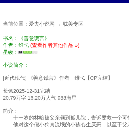
当前位置：
爱去小说网
→
耽美专区
书名：《善意谎言》
作者：维弋
(查看作者其他作品 »)
星级：
小说简介：
[近代现代] 《善意谎言》作者：维弋【CP完结】
长佩2025-12-31完结
20.79万字 16.20万人气 988海星
简介：
十一岁的林暗被父亲领到孤儿院，告诉要救一个可怜
他对这个假小狗真流氓的小孩心生厌恶，以至于父亲