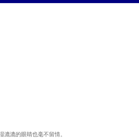
湿漉漉的眼睛也毫不留情。