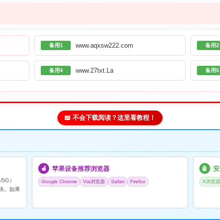
www.aqxsw222.com
备用1
备用2
www.27txt.La
备用4
备用5
📖 不会下载阅读？这里看教程！
苹果设备推荐浏览器
安
🍎
🤖
/5G）
Google Chrome
Via浏览器
Safari
Firefox
X浏览
决。如果