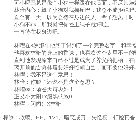
可小哑巴总是像个小狗一样跟在他后面，不厌其烦露
林暗内心：算了小狗对我摇尾巴，我总不能拒绝吧
直至有一天，以为会待在身边的人一辈子想离开时，
小狗不乖，那我就把你拴上绳子就好啦。
一直待在我身边吧。
—
林曜在8岁那年他终于得到了一个完整名字，和幸福
他喜欢林暗的身上的香味，也喜欢这个表里不一的骄
直到他发现原来自己不过是成为了养父的把柄，在面
离开前他告诉林暗要好好照顾自己，而不要他好好
林曜：我不是这个意思！
林暗：你脱了还说不是这个意思？
林曜os：请苍天辩衷奸！
正义小太阳1x腹黑钓系0
林曜（闵闻）X林暗
标签：救赎、HE、1V1、暗恋成真、失忆梗、打脸真