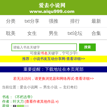
分类
txt分享
强推
排行
最新
耽美
女生
男生
txt论坛
合集
可搜索
书名
关键字，宁可少字!
推荐：小说书友互动分享网-查看详细>>
重要提醒：下载地址在本页尾部
若无法访问，请更换浏览器和网络再试-查看详细>>
当前位置：
爱去小说网
→
男生小说
→
玄幻奇幻
书名：《不朽古帝》
作者：叶大刀
(查看作者其他作品 »)
星级：