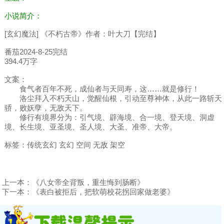
小说简介：
[玄幻魔法] 《不朽古帝》作者：叶大刀【完结】
番茄2024-8-25完结
394.4万字
文案：
食气者百年不死，成仙者与天同寿，这……就是修行！
洛尘拜入不朽天山，觉醒仙根，引动至尊神体，从此一路斩天
骄，败妖孽，无敌天下。
修行有境界分为：引气境、辟海境、合一境、登天境、洞虚
境、长生境、亚圣境、圣人境、大圣、准帝、大帝。
标签：传统玄幻 玄幻 空间 无敌 架空
上一本：
《八女帝全背叛，重生悔到肠断》
下一本：
《表白被拒后，把软萌校花拐回家做老婆》