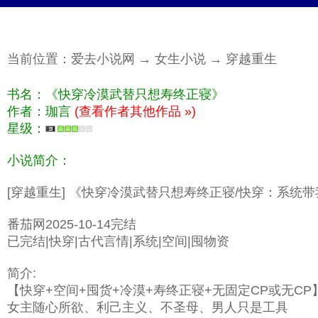
当前位置：
爱去小说网
→
女生小说
→
穿越重生
书名：《快穿冷漠武替只想寿终正寝》
作者：珈言
(查看作者其他作品 »)
星级：
小说简介：
[穿越重生] 《快穿冷漠武替只想寿终正寝/快穿：系统
番茄网2025-10-14完结
已完结|快穿|古代言情|系统|空间|囤物资
简介:
【快穿+空间+囤货+冷漠+寿终正寝+无固定CP或无CP
女主随心所欲、利己主义、不圣母、男人只是工具