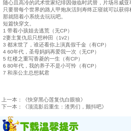
随心且高冷的武术世家纪绯因做临时武替，片场吊威亚事
只要替每个世界的路人甲炮灰活到寿终正寝就可以获得
那就陪着小系统去玩玩吧。
短篇快穿文。
1 带着小孩姐去逃荒（无CP）
2妻主复仇后只想种田（1v2）
3 都末世了，谁还看你上演真假千金（有CP）
4 60年代，圣母妈妈再爱我一次（无CP）
5 红楼之重写香菱的一生（有CP）
6 80年代，我的养子不是小可怜（有CP）
7 和亲公主总想弑君
上一本：
《快穿黑心莲复仇白眼狼》
下一本：
《顶流影后重生：渣男们，颤抖吧》