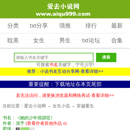
分类
txt分享
强推
排行
最新
耽美
女生
男生
txt论坛
合集
可搜索
书名
关键字，宁可少字!
推荐：小说书友互动分享网-查看详细>>
重要提醒：下载地址在本页尾部
若无法访问，请更换浏览器和网络再试-查看详细>>
当前位置：
爱去小说网
→
女生小说
→
穿越重生
书名：《她的少年很甜哎》
作者：清予
(查看作者其他作品 »)
星级：