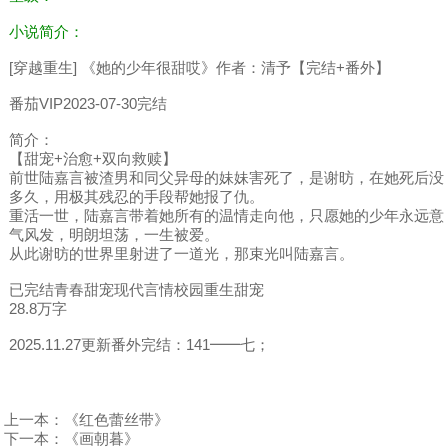
小说简介：
[穿越重生] 《她的少年很甜哎》作者：清予【完结+番外】
番茄VIP2023-07-30完结
简介：
【甜宠+治愈+双向救赎】
前世陆嘉言被渣男和同父异母的妹妹害死了，是谢昉，在她死后没
多久，用极其残忍的手段帮她报了仇。
重活一世，陆嘉言带着她所有的温情走向他，只愿她的少年永远意
气风发，明朗坦荡，一生被爱。
从此谢昉的世界里射进了一道光，那束光叫陆嘉言。
已完结青春甜宠现代言情校园重生甜宠
28.8万字
2025.11.27更新番外完结：141━━七；
上一本：
《红色蕾丝带》
下一本：
《画朝暮》