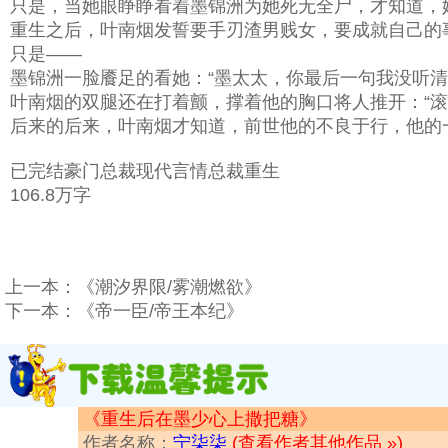
只是，当她眼睁睁看着墨锦洲为她死无全尸，才知道，
重生之后，叶南烟发誓要手刃渣男贱女，要成就自己的
只是——
墨锦洲一脸餍足的看她：“墨太太，你最后一句我没听清
叶南烟的双腿还在打着颤，撑着他的胸口将人推开：“滚
后来的后来，叶南烟才知道，前世他的不良于行，他的
已完结豪门总裁现代言情总裁重生
106.8万字
上一本：
《潮汐界限/雾潮燃欲》
下一本：
《帝一臣/帝王本纪》
《重生后在墨少心上撒把糖》
作者名称：
宁柒柒
(查看作者其他作品 »)