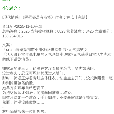
小说简介：
[现代情感] 《隔壁邻居有点怪》作者：种瓜【完结】
晋江VIP2025-11-10完结
总书评数：2525 当前被收藏数：6823 营养液数：3426 文章积分：
138,264,016
文案：
「crush向短篇都市小甜饼/厌世冷郁男×元气搞笑女」
「活人微死常年低电量的人气悬疑小说家×元气满满日常活力充沛
的线下话剧演员」
.
搬家后的第三天，简漫在客厅看搞笑综艺，笑声如猪叫。
没过多久，忍无可忍的邻居过来敲门。
那时，简漫正穿着青蛙连体睡衣，怯生生去开门，没想到看见一张
帅到惊世骇俗的脸。
她单方面宣布自己恋爱了。
为泡这位帅比邻居，简漫向闺蜜求助取经。
闺蜜只给她一个建议：千万绷住，不要暴露你是个搞笑女。
然而，简漫没能做到……
-
林衍隔壁搬来一位新邻居。