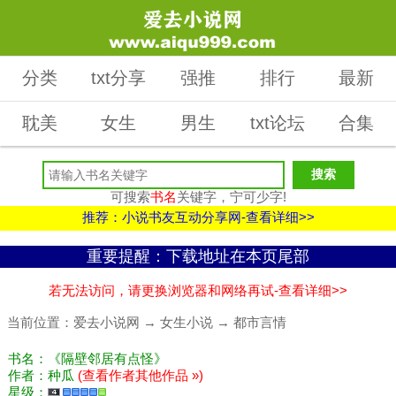
分类
txt分享
强推
排行
最新
耽美
女生
男生
txt论坛
合集
可搜索
书名
关键字，宁可少字!
推荐：小说书友互动分享网-查看详细>>
重要提醒：下载地址在本页尾部
若无法访问，请更换浏览器和网络再试-查看详细>>
当前位置：
爱去小说网
→
女生小说
→
都市言情
书名：《隔壁邻居有点怪》
作者：种瓜
(查看作者其他作品 »)
星级：