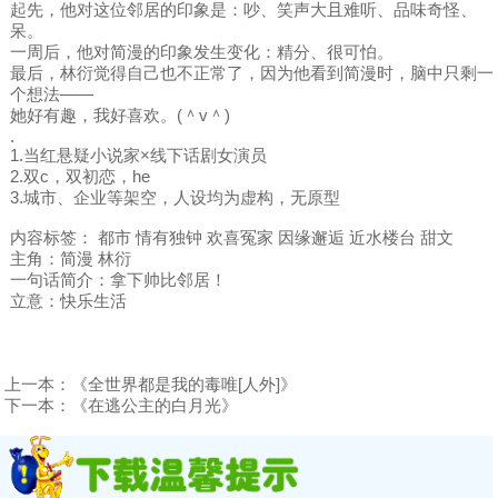
起先，他对这位邻居的印象是：吵、笑声大且难听、品味奇怪、
呆。
一周后，他对简漫的印象发生变化：精分、很可怕。
最后，林衍觉得自己也不正常了，因为他看到简漫时，脑中只剩一
个想法——
她好有趣，我好喜欢。(＾v＾)
.
1.当红悬疑小说家×线下话剧女演员
2.双c，双初恋，he
3.城市、企业等架空，人设均为虚构，无原型
内容标签： 都市 情有独钟 欢喜冤家 因缘邂逅 近水楼台 甜文
主角：简漫 林衍
一句话简介：拿下帅比邻居！
立意：快乐生活
上一本：
《全世界都是我的毒唯[人外]》
下一本：
《在逃公主的白月光》