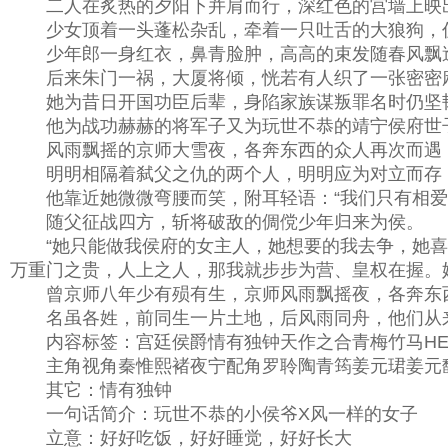
二人在炙热的夕阳下并肩而行，深红色的宫墙上映
少女顶着一头蓬松杂乱，牵着一只吐舌的大狼狗，仍旧
少年郎一身红衣，鼻青脸肿，高高的束发随春风飘逸
后来朱门一祸，大厦将倾，恍若有人织了一张密密麻
她为昔日开国功臣后辈，身陷家族谋叛罪名时仍坚韧
他为战功赫赫的将军子又为玩世不恭的靖宁侯府世子
风雨飘摇的京师大雪夜，各奔东西的众人再次而遇，
明明相隔着弑父之仇的两个人，明明应为对立而存，
他靠近她微微弯腰而笑，附耳轻语：“我们只有相爱
随父征战四方，斩将破敌的倜傥少年归来为侯。
“她只能做我侯府的女主人，她想要的我去争，她喜
万重门之贵，人上之人，那我就步步为营、皇权在握。
曾京师八年少有殒有生，京师风雨飘摇夜，各奔东西
名虽各姓，前同生一片土地，后风雨同舟，他们从来
内容标签：宫廷侯爵情有独钟天作之合青梅竹马H
主角视角秦惟熙褚夜宁配角罗聆陶青筠姜元珺姜元
其它：情有独钟
一句话简介：玩世不恭的小侯爷X风一样的女子
立意：好好吃饭，好好睡觉，好好长大