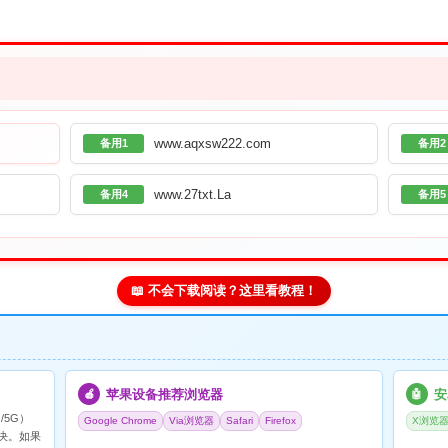
www.aqxsw222.com
备用1
备用2
www.27txt.La
备用4
备用5
📖 不会下载阅读？这里看教程！
苹果设备推荐浏览器
安
🍎
🤖
/5G）
Google Chrome
Via浏览器
Safari
Firefox
X浏览
决。如果