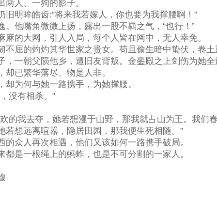
出两人、一狗的影子。
明眸皓齿:“将来我若嫁人，你也要为我撑腰啊！”
。他嘴角微微上扬，露出一股不羁之气，“也行！”
麻的大网，引人入局，每个人皆在网中，无人幸免。
不屈的灼灼其华世家之贵女。苟且偷生暗中蛰伏，卷土
，一朝父陨他乡，遭旧友背叛。金銮殿之上剑伤为她全
却已繁华落尽、物是人非。
却为何与她一路携手，为她撑腰。
，没有相杀。”
欢的我去夺，她若想漫于山野，那我就占山为王。我们春
她若想远离喧嚣，隐居田园，那我便生死相随。”
的众人再次相遇，他们又该如何一路携手破局。
都是一根绳上的蚂蚱，也是不可分割的一家人。
E
馥