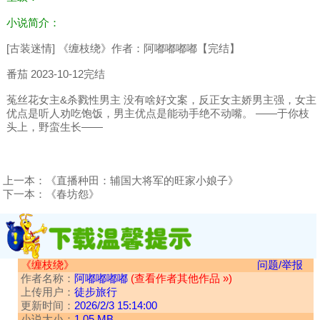
小说简介：
[古装迷情] 《缠枝绕》作者：阿嘟嘟嘟嘟【完结】
番茄 2023-10-12完结
菟丝花女主&杀戮性男主 没有啥好文案，反正女主娇男主强，女主
优点是听人劝吃饱饭，男主优点是能动手绝不动嘴。 ——于你枝
头上，野蛮生长——
上一本：
《直播种田：辅国大将军的旺家小娘子》
下一本：
《春坊怨》
《缠枝绕》
问题/举报
作者名称：
阿嘟嘟嘟嘟
(查看作者其他作品 »)
上传用户：
徒步旅行
更新时间：
2026/2/3 15:14:00
小说大小：
1.05 MB