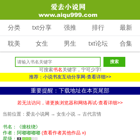
分类
txt分享
强推
排行
最新
耽美
女生
男生
txt论坛
合集
可搜索
书名
关键字，宁可少字!
推荐：小说书友互动分享网-查看详细>>
重要提醒：下载地址在本页尾部
若无法访问，请更换浏览器和网络再试-查看详细>>
当前位置：
爱去小说网
→
女生小说
→
古代言情
书名：《缠枝绕》
作者：阿嘟嘟嘟嘟
(查看作者其他作品 »)
星级：